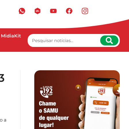
MidiaKit
3
o a