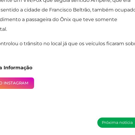
cidente um VW/Fox que seguia sentido Ampére, que era
 sentido a cidade de Francisco Beltrão, também ocupad
endimento a passageira do Ônix que teve somente
al.
ntrolou o trânsito no local já que os veículos ficaram sob
da Informação
NO INSTAGRAM
Próxima notícia