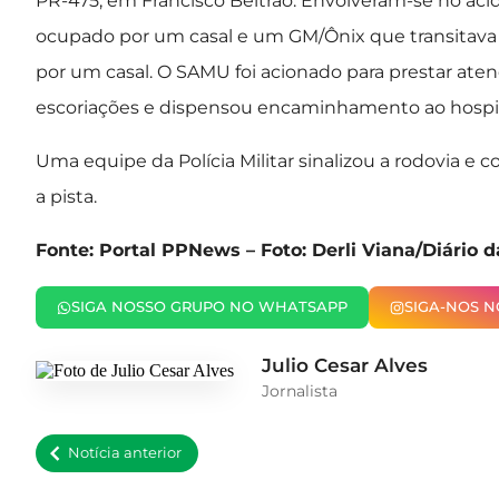
PR-475, em Francisco Beltrão. Envolveram-se no a
ocupado por um casal e um GM/Ônix que transitava
por um casal. O SAMU foi acionado para prestar at
escoriações e dispensou encaminhamento ao hospit
Uma equipe da Polícia Militar sinalizou a rodovia e co
a pista.
Fonte: Portal PPNews – Foto: Derli Viana/Diário 
SIGA NOSSO GRUPO NO WHATSAPP
SIGA-NOS 
Julio Cesar Alves
Jornalista
Notícia anterior