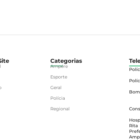
ite
Categorias
Tel
l
Ampére
Políc
Esporte
Políc
o
Geral
Bom
Polícia
Regional
Cons
Hosp
Rita
Pref
Amp