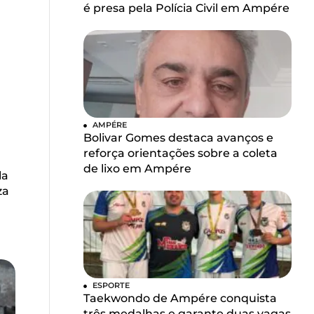
é presa pela Polícia Civil em Ampére
AMPÉRE
Bolivar Gomes destaca avanços e
reforça orientações sobre a coleta
de lixo em Ampére
la
za
ESPORTE
Taekwondo de Ampére conquista
três medalhas e garante duas vagas