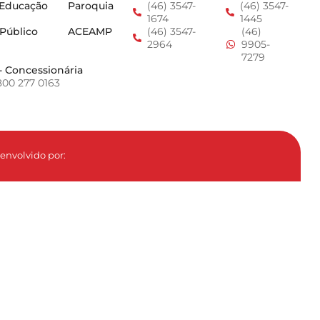
 Educação
Paroquia
(46) 3547-
(46) 3547-
1674
1445
 Público
ACEAMP
(46) 3547-
(46)
2964
9905-
7279
- Concessionária
800 277 0163
envolvido por: