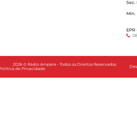
Sec.
Min.
EPR 
0
2026 © Rádio Ampére - Todos os Direitos Reservados
Des
Política de Privacidade