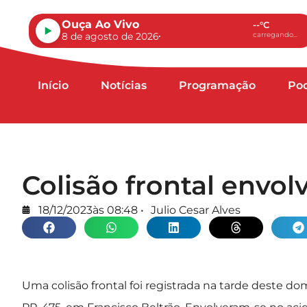
Ouça Ao Vivo
--°C
8 de agosto de 2026
carregando...
Início
Notícias
Programação
Po
Colisão frontal envol
18/12/2023
às
08:48
•
Julio Cesar Alves
Uma colisão frontal foi registrada na tarde deste do