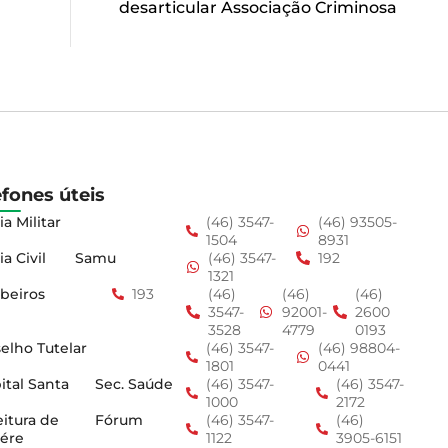
desarticular Associação Criminosa
efones úteis
ia Militar
(46) 3547-
(46) 93505-
1504
8931
ia Civil
Samu
(46) 3547-
192
1321
beiros
193
(46)
(46)
(46)
3547-
92001-
2600
3528
4779
0193
elho Tutelar
(46) 3547-
(46) 98804-
1801
0441
ital Santa
Sec. Saúde
(46) 3547-
(46) 3547-
1000
2172
eitura de
Fórum
(46) 3547-
(46)
ére
1122
3905-6151