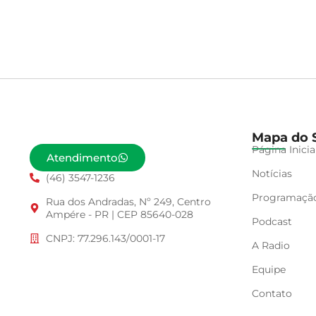
Mapa do S
Página Inicia
Atendimento
Notícias
(46) 3547-1236
Programaçã
Rua dos Andradas, Nº 249, Centro
Ampére - PR | CEP 85640-028
Podcast
CNPJ: 77.296.143/0001-17
A Radio
Equipe
Contato