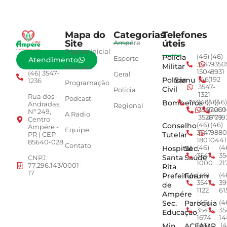
Mapa do
Categorias
Telefones
Site
úteis
Ampére
Página Inicial
Polícia
(46)
(46)
Esporte
Atendimento
3547-
9350
Militar
Notícias
1504
8931
(46) 3547-
Geral
Polícia
Samu
(46)
192
1236
Programação
3547-
Civil
Polícia
1321
Rua dos
Podcast
Bombeiros
193
(46)
(46)
(46)
Andradas,
Regional
3547-
92001
260
Nº 249,
A Radio
3528
4779
019
Centro
Conselho
(46)
(46)
Ampére -
Equipe
3547-
9880
Tutelar
PR | CEP
1801
0441
85640-028
Contato
Hospital
Sec.
(46)
(4
3547-
35
Santa
Saúde
CNPJ:
1000
21
77.296.143/0001-
Rita
17
Prefeitura
Fórum
(46)
(4
3547-
39
de
1122
61
Ampére
Sec.
Paroquia
(46)
(4
3547-
35
Educação
1674
14
Min.
ACEAMP
(46)
(4