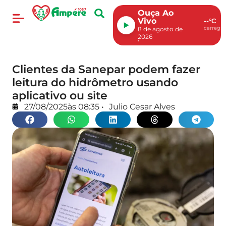
Ouça Ao
Vivo
--°C
carregan
8 de agosto de
2026
Clientes da Sanepar podem fazer
leitura do hidrômetro usando
aplicativo ou site
27/08/2025
às
08:35
•
Julio Cesar Alves