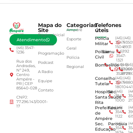
Mapa do
Categorias
Telefones
Site
úteis
Ampére
Página Inicial
Polícia
(46)
(46)
Esporte
Atendimento
3547-
9350
Militar
Notícias
1504
8931
(46) 3547-
Geral
Polícia
Samu
(46)
192
1236
Programação
3547-
Civil
Polícia
1321
Rua dos
Podcast
Bombeiros
193
(46)
(46)
(46)
Andradas,
Regional
3547-
92001
260
Nº 249,
A Radio
3528
4779
019
Centro
Conselho
(46)
(46)
Ampére -
Equipe
3547-
9880
Tutelar
PR | CEP
1801
0441
85640-028
Contato
Hospital
Sec.
(46)
(4
3547-
35
Santa
Saúde
CNPJ:
1000
21
77.296.143/0001-
Rita
17
Prefeitura
Fórum
(46)
(4
3547-
39
de
1122
61
Ampére
Sec.
Paroquia
(46)
(4
3547-
35
Educação
1674
14