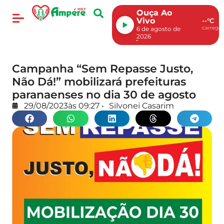
Ouça Ao
Vivo
--°C
carregan
6 de agosto de
2026
Campanha “Sem Repasse Justo,
Não Dá!” mobilizará prefeituras
paranaenses no dia 30 de agosto
29/08/2023
às
09:27
•
Silvonei Casarim