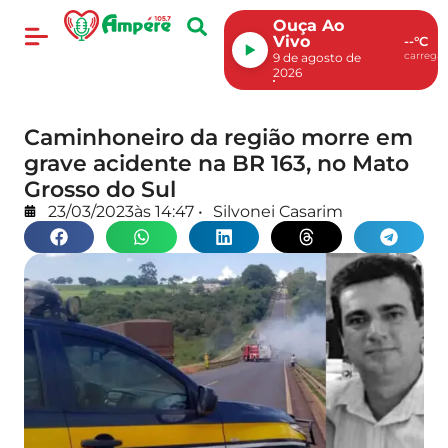
Ouça Ao
Vivo
--°C
carregan
9 de agosto de
2026
Caminhoneiro da região morre em
grave acidente na BR 163, no Mato
Grosso do Sul
23/03/2023
às
14:47
•
Silvonei Casarim