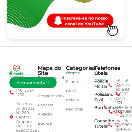
Mapa do
Categorias
Telefones
Site
úteis
Ampére
Página Inicial
Polícia
(46)
(46)
Esporte
Atendimento
3547-
9350
Militar
Notícias
1504
8931
(46) 3547-
Geral
Polícia
Samu
(46)
192
1236
Programação
3547-
Civil
Polícia
1321
Rua dos
Podcast
Bombeiros
193
(46)
(46)
(46)
Andradas,
Regional
3547-
92001
260
Nº 249,
A Radio
3528
4779
019
Centro
Conselho
(46)
(46)
Ampére -
Equipe
3547-
9880
Tutelar
PR | CEP
1801
0441
85640-028