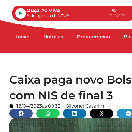
Ouça Ao Vivo
--°C
6 de agosto de 2026
carregando...
Início
Notícias
Programação
Po
Caixa paga novo Bolsa
com NIS de final 3
18/04/2023
às
09:32
•
Silvonei Casarim