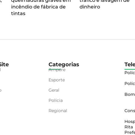
,
queimaduras graves em
tráfico e lavagem de
incêndio de fábrica de
dinheiro
tintas
ite
Categorias
Tel
l
Ampére
Políc
Esporte
Políc
o
Geral
Bom
Polícia
Regional
Cons
Hosp
Rita
Pref