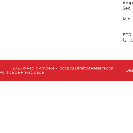
Amp
Sec.
Min.
EPR 
0
2026 © Rádio Ampére - Todos os Direitos Reservados
Des
Política de Privacidade