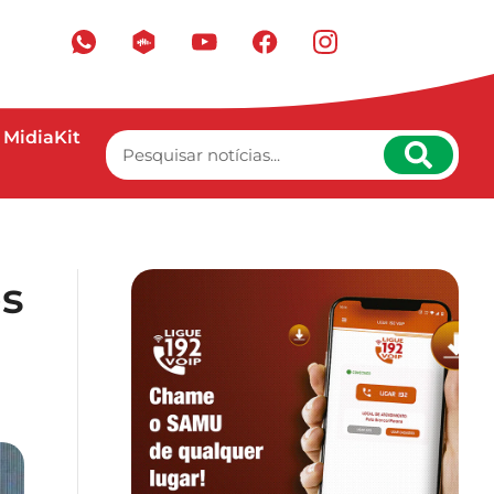
MidiaKit
os