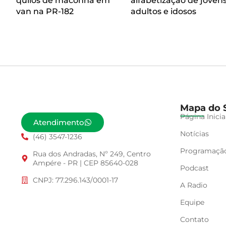
quilos de maconha em
alfabetização de jovens
van na PR-182
adultos e idosos
Mapa do S
Página Inicia
Atendimento
Notícias
(46) 3547-1236
Programaçã
Rua dos Andradas, Nº 249, Centro
Ampére - PR | CEP 85640-028
Podcast
CNPJ: 77.296.143/0001-17
A Radio
Equipe
Contato