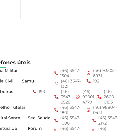
efones úteis
ia Militar
(46) 3547-
(46) 93505-
1504
8931
ia Civil
Samu
(46) 3547-
192
1321
beiros
193
(46)
(46)
(46)
3547-
92001-
2600
3528
4779
0193
elho Tutelar
(46) 3547-
(46) 98804-
1801
0441
ital Santa
Sec. Saúde
(46) 3547-
(46) 3547-
1000
2172
eitura de
Fórum
(46) 3547-
(46)