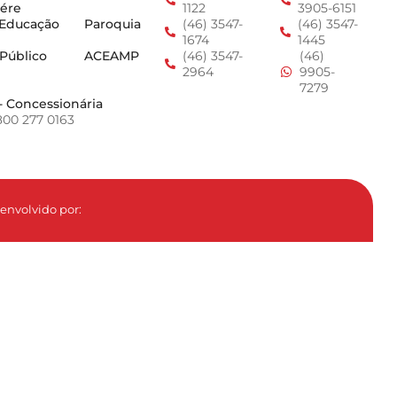
ére
1122
3905-6151
 Educação
Paroquia
(46) 3547-
(46) 3547-
1674
1445
 Público
ACEAMP
(46) 3547-
(46)
2964
9905-
7279
- Concessionária
800 277 0163
envolvido por: