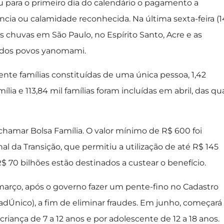
para o primeiro dia do calendário o pagamento a
ia ou calamidade reconhecida. Na última sexta-feira (14
s chuvas em São Paulo, no Espírito Santo, Acre e as
m dos povos yanomami.
nte famílias constituídas de uma única pessoa, 1,42
lia e 113,84 mil famílias foram incluídas em abril, das qu
 chamar Bolsa Família. O valor mínimo de R$ 600 foi
 da Transição, que permitiu a utilização de até R$ 145
R$ 70 bilhões estão destinados a custear o benefício.
rço, após o governo fazer um pente-fino no Cadastro
adÚnico), a fim de eliminar fraudes. Em junho, começará
iança de 7 a 12 anos e por adolescente de 12 a 18 anos.