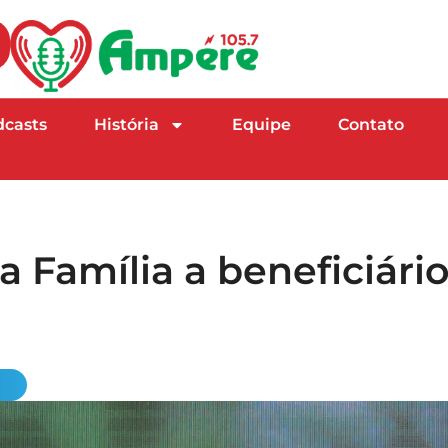
dcasts
História
Equipe
Contato
 Família a beneficiári