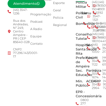
Polícia
(46)
(46)
Esporte
Atendimento
3547-
9350
Militar
Notícias
1504
8931
(46) 3547-
Geral
Polícia
Samu
(46)
192
1236
Programação
3547-
Civil
Polícia
1321
Rua dos
Podcast
Bombeiros
193
(46)
(46)
(46)
Andradas,
Regional
3547-
92001
260
Nº 249,
A Radio
3528
4779
019
Centro
Conselho
(46)
(46)
Ampére -
Equipe
3547-
9880
Tutelar
PR | CEP
1801
0441
85640-028
Contato
Hospital
Sec.
(46)
(4
3547-
35
Santa
Saúde
CNPJ:
1000
21
77.296.143/0001-
Rita
17
Prefeitura
Fórum
(46)
(4
3547-
39
de
1122
61
Ampére
Sec.
Paroquia
(46)
(4
3547-
35
Educação
1674
14
Min.
ACEAMP
(46)
(4
3547-
9
Público
2964
7
EPR -
Concessionária
0800
277