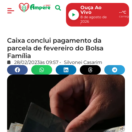
Ouça Ao
Vivo
--°C
carregan
8 de agosto de
2026
Caixa conclui pagamento da
parcela de fevereiro do Bolsa
Família
28/02/2023
às
09:57
•
Silvonei Casarim