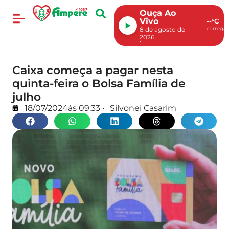
Ouça Ao
Vivo
--°C
carregan
8 de agosto de
2026
Caixa começa a pagar nesta
quinta-feira o Bolsa Família de
julho
18/07/2024
às
09:33
•
Silvonei Casarim