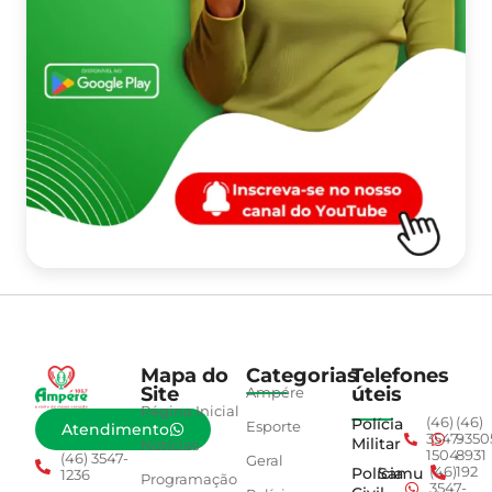
Mapa do
Categorias
Telefones
Site
úteis
Ampére
Página Inicial
Polícia
(46)
(46)
Esporte
Atendimento
3547-
9350
Militar
Notícias
1504
8931
(46) 3547-
Geral
Polícia
Samu
(46)
192
1236
Programação
3547-