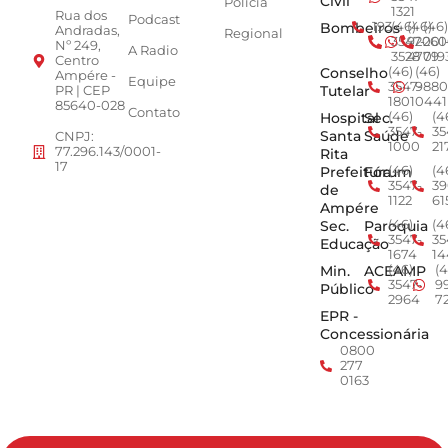
Civil
Polícia
1321
Rua dos
Podcast
Bombeiros
193
(46)
(46)
(46)
Andradas,
Regional
3547-
92001
260
Nº 249,
A Radio
3528
4779
019
Centro
Conselho
(46)
(46)
Ampére -
Equipe
3547-
9880
Tutelar
PR | CEP
1801
0441
85640-028
Contato
Hospital
Sec.
(46)
(4
3547-
35
Santa
Saúde
CNPJ:
1000
21
77.296.143/0001-
Rita
17
Prefeitura
Fórum
(46)
(4
3547-
39
de
1122
61
Ampére
Sec.
Paroquia
(46)
(4
3547-
35
Educação
1674
14
Min.
ACEAMP
(46)
(4
3547-
9
Público
2964
7
EPR -
Concessionária
0800
277
0163