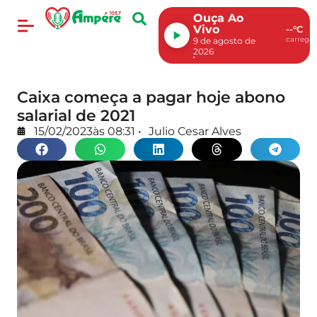
Ouça Ao
Vivo
--°C
carregan
9 de agosto de
2026
Caixa começa a pagar hoje abono
salarial de 2021
15/02/2023
às
08:31
•
Julio Cesar Alves