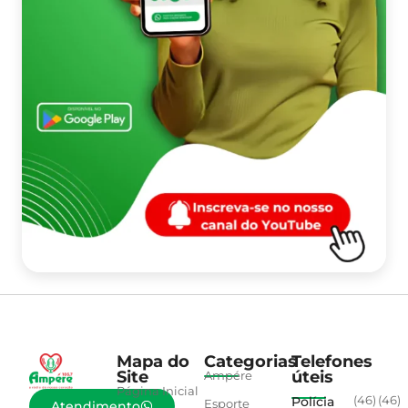
Mapa do
Categorias
Telefones
Site
úteis
Ampére
Página Inicial
Polícia
(46)
(46)
Esporte
Atendimento