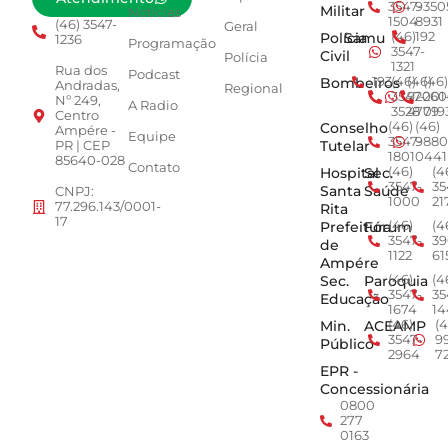
3547-
9350
Militar
Notícias
1504
8931
(46) 3547-
Geral
Polícia
Samu
(46)
192
1236
Programação
3547-
Civil
Polícia
1321
Rua dos
Podcast
Bombeiros
193
(46)
(46)
(46)
Andradas,
Regional
3547-
92001
260
Nº 249,
A Radio
3528
4779
019
Centro
Conselho
(46)
(46)
Ampére -
Equipe
3547-
9880
Tutelar
PR | CEP
1801
0441
85640-028
Contato
Hospital
Sec.
(46)
(4
3547-
35
Santa
Saúde
CNPJ:
1000
21
77.296.143/0001-
Rita
17
Prefeitura
Fórum
(46)
(4
3547-
39
de
1122
61
Ampére
Sec.
Paroquia
(46)
(4
3547-
35
Educação
1674
14
Min.
ACEAMP
(46)
(4
3547-
9
Público
2964
7
EPR -
Concessionária
0800
277
0163