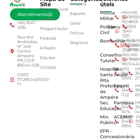
Site
úteis
Ampére
Página Inicial
Polícia
(46)
(46)
Esporte
Atendimento
3547-
9350
Militar
Notícias
1504
8931
(46) 3547-
Geral
Polícia
Samu
(46)
192
1236
Programação
3547-
Civil
Polícia
1321
Rua dos
Podcast
Bombeiros
193
(46)
(46)
(46)
Andradas,
Regional
3547-
92001
260
Nº 249,
A Radio
3528
4779
019
Centro
Conselho
(46)
(46)
Ampére -
Equipe
3547-
9880
Tutelar
PR | CEP
1801
0441
85640-028
Contato
Hospital
Sec.
(46)
(4
3547-
35
Santa
Saúde
CNPJ:
1000
21
77.296.143/0001-
Rita
17
Prefeitura
Fórum
(46)
(4
3547-
39
de
1122
61
Ampére
Sec.
Paroquia
(46)
(4
3547-
35
Educação
1674
14
Min.
ACEAMP
(46)
(4
3547-
9
Público
2964
7
EPR -
Concessionária