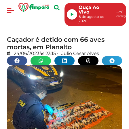
Ouça Ao
Vivo
--°C
carregan
8 de agosto de
2026
Caçador é detido com 66 aves
mortas, em Planalto
24/06/2023
às
23:15
•
Julio Cesar Alves