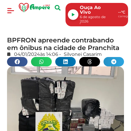
Ouça Ao
Vivo
--°C
carregan
6 de agosto de
2026
BPFRON apreende contrabando
em ônibus na cidade de Pranchita
04/01/2024
às
14:06
•
Silvonei Casarim