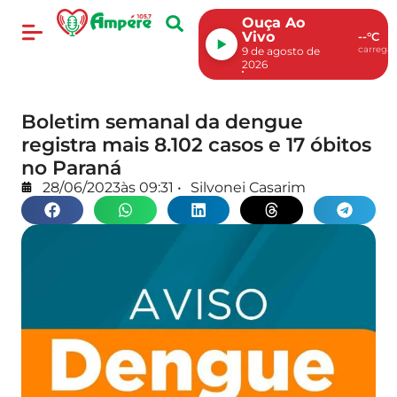
Ouça Ao
Vivo
--°C
carregan
9 de agosto de
2026
Boletim semanal da dengue
registra mais 8.102 casos e 17 óbitos
no Paraná
28/06/2023
às
09:31
•
Silvonei Casarim