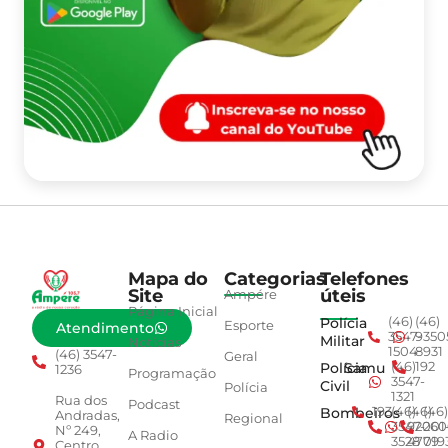
Mapa do
Categorias
Telefones
Site
úteis
Ampére
Página Inicial
Polícia
(46)
(46)
Esporte
Atendimento
3547-
9350
Militar
Notícias
1504
8931
(46) 3547-
Geral
Polícia
Samu
(46)
192
1236
Programação
3547-
Civil
Polícia
1321
Rua dos
Podcast
Bombeiros
193
(46)
(46)
(46)
Andradas,
Regional
3547-
92001
260
Nº 249,
A Radio
3528
4779
019
Centro