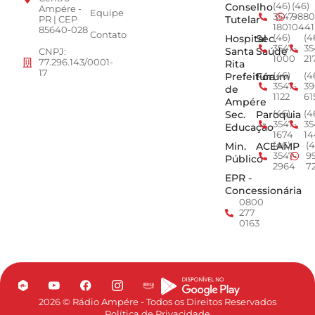
Conselho
(46)
(46)
Ampére -
Equipe
3547-
9880
Tutelar
PR | CEP
1801
0441
85640-028
Contato
Hospital
Sec.
(46)
(4
3547-
35
Santa
Saúde
CNPJ:
1000
21
77.296.143/0001-
Rita
17
Prefeitura
Fórum
(46)
(4
3547-
39
de
1122
61
Ampére
Sec.
Paroquia
(46)
(4
3547-
35
Educação
1674
14
Min.
ACEAMP
(46)
(4
3547-
9
Público
2964
7
EPR -
Concessionária
0800
277
0163
2026 © Rádio Ampére - Todos os Direitos Reservados
Política de Privacidade