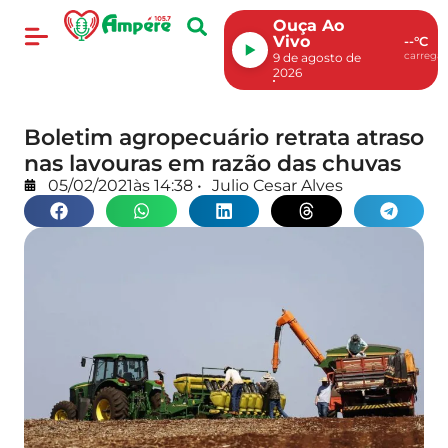
Ouça Ao
Vivo
--°C
carregan
9 de agosto de
2026
Boletim agropecuário retrata atraso
nas lavouras em razão das chuvas
05/02/2021
às
14:38
•
Julio Cesar Alves