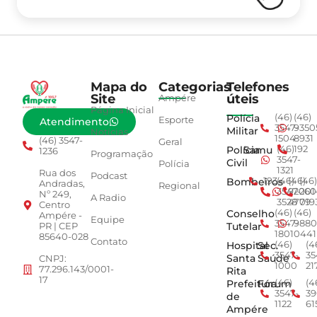
Mapa do
Categorias
Telefones
Site
úteis
Ampére
Página Inicial
Polícia
(46)
(46)
Esporte
Atendimento
3547-
9350
Militar
Notícias
1504
8931
(46) 3547-
Geral
Polícia
Samu
(46)
192
1236
Programação
3547-
Civil
Polícia
1321
Rua dos
Podcast
Bombeiros
193
(46)
(46)
(46)
Andradas,
Regional
3547-
92001
260
Nº 249,
A Radio
3528
4779
019
Centro
Conselho
(46)
(46)
Ampére -
Equipe
3547-
9880
Tutelar
PR | CEP
1801
0441
85640-028
Contato
Hospital
Sec.
(46)
(4
3547-
35
Santa
Saúde
CNPJ:
1000
21
77.296.143/0001-
Rita
17
Prefeitura
Fórum
(46)
(4
3547-
39
de
1122
61
Ampére