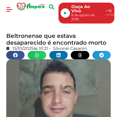
Ouça Ao
Vivo
--°C
carregan
8 de agosto de
2026
Beltronense que estava
desaparecido é encontrado morto
15/10/2025
às
10:21
•
Silvonei Casarim