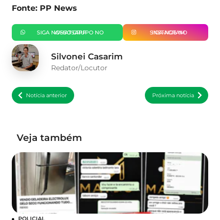
Fonte: PP News
SIGA NOSSO GRUPO NO WHATSAPP
SIGA-NOS NO INSTAGRAM
Silvonei Casarim
Redator/Locutor
Notícia anterior
Próxima notícia
Veja também
POLICIAL