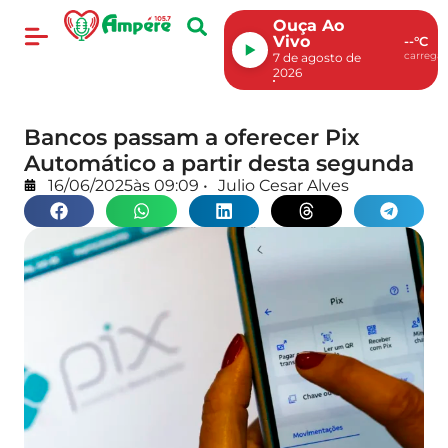
Ouça Ao
Vivo
--°C
carregan
7 de agosto de
2026
Bancos passam a oferecer Pix
Automático a partir desta segunda
16/06/2025
às
09:09
•
Julio Cesar Alves