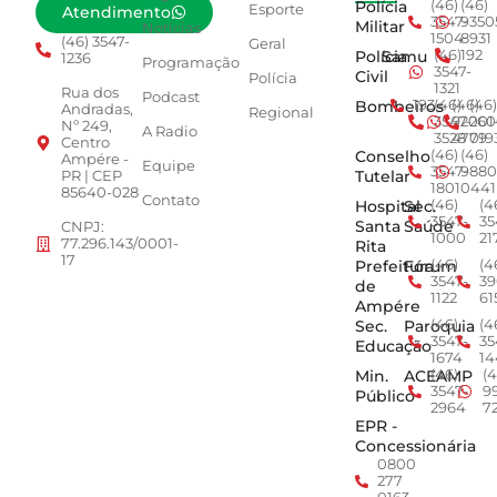
Polícia
(46)
(46)
Esporte
Atendimento
3547-
9350
Militar
Notícias
1504
8931
(46) 3547-
Geral
Polícia
Samu
(46)
192
1236
Programação
3547-
Civil
Polícia
1321
Rua dos
Podcast
Bombeiros
193
(46)
(46)
(46)
Andradas,
Regional
3547-
92001
260
Nº 249,
A Radio
3528
4779
019
Centro
Conselho
(46)
(46)
Ampére -
Equipe
3547-
9880
Tutelar
PR | CEP
1801
0441
85640-028
Contato
Hospital
Sec.
(46)
(4
3547-
35
Santa
Saúde
CNPJ:
1000
21
77.296.143/0001-
Rita
17
Prefeitura
Fórum
(46)
(4
3547-
39
de
1122
61
Ampére
Sec.
Paroquia
(46)
(4
3547-
35
Educação
1674
14
Min.
ACEAMP
(46)
(4
3547-
9
Público
2964
7
EPR -
Concessionária
0800
277