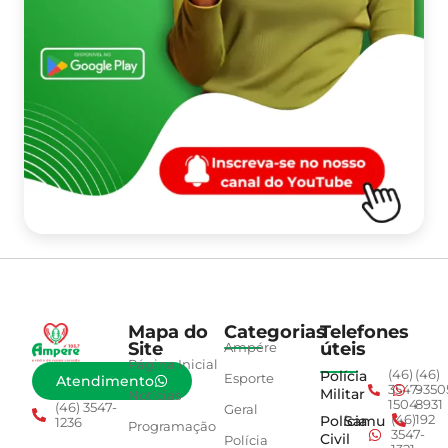
Mapa do
Categorias
Telefones
Site
úteis
Ampére
Página Inicial
Polícia
(46)
(46)
Esporte
Atendimento
3547-
9350
Militar
Notícias
1504
8931
(46) 3547-
Geral
Polícia
Samu
(46)
192
1236
Programação
3547-
Civil
Polícia