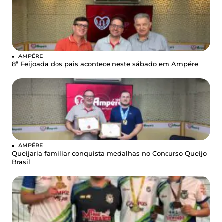
AMPÉRE
8ª Feijoada dos pais acontece neste sábado em Ampére
AMPÉRE
Queijaria familiar conquista medalhas no Concurso Queijo
Brasil