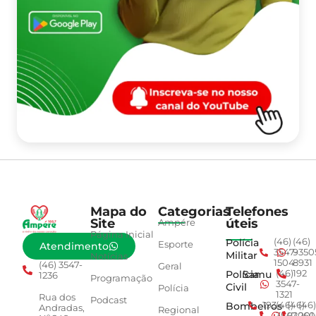
Mapa do
Categorias
Telefones
Site
úteis
Ampére
Página Inicial
Polícia
(46)
(46)
Esporte
Atendimento
3547-
9350
Militar
Notícias
1504
8931
(46) 3547-
Geral
Polícia
Samu
(46)
192
1236
Programação
3547-
Civil
Polícia
1321
Rua dos
Podcast
Bombeiros
193
(46)
(46)
(46)
Andradas,
Regional
3547-
92001
260