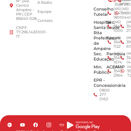
Nº 249,
A Radio
3528
4779
019
Centro
Conselho
(46)
(46)
Ampére -
Equipe
3547-
9880
Tutelar
PR | CEP
1801
0441
85640-028
Contato
Hospital
Sec.
(46)
(4
3547-
35
Santa
Saúde
CNPJ:
1000
21
77.296.143/0001-
Rita
17
Prefeitura
Fórum
(46)
(4
3547-
39
de
1122
61
Ampére
Sec.
Paroquia
(46)
(4
3547-
35
Educação
1674
14
Min.
ACEAMP
(46)
(4
3547-
9
Público
2964
7
EPR -
Concessionária
0800
277
0163