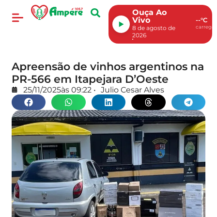
Ouça Ao
Vivo
--°C
carregan
8 de agosto de
2026
Apreensão de vinhos argentinos na
PR-566 em Itapejara D’Oeste
25/11/2025
às
09:22
•
Julio Cesar Alves