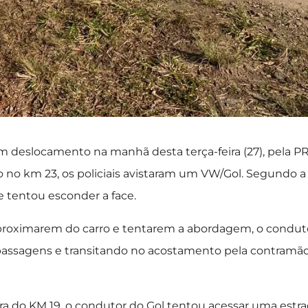
m deslocamento na manhã desta terça-feira (27), pela PR
o no km 23, os policiais avistaram um VW/Gol. Segundo a
 e tentou esconder a face.
e aproximarem do carro e tentarem a abordagem, o condut
rapassagens e transitando no acostamento pela contramã
ra do KM 19, o condutor do Gol tentou acessar uma estr