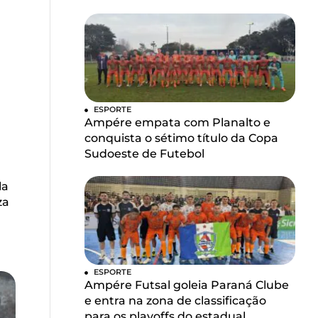
ESPORTE
Ampére empata com Planalto e
conquista o sétimo título da Copa
Sudoeste de Futebol
la
za
ESPORTE
Ampére Futsal goleia Paraná Clube
e entra na zona de classificação
para os playoffs do estadual