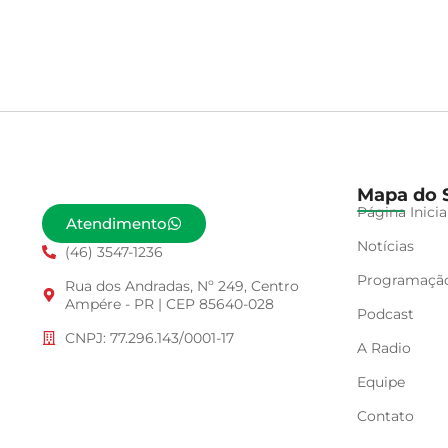
Mapa do S
Página Inicia
Atendimento
Notícias
(46) 3547-1236
Programaçã
Rua dos Andradas, Nº 249, Centro
Ampére - PR | CEP 85640-028
Podcast
CNPJ: 77.296.143/0001-17
A Radio
Equipe
Contato