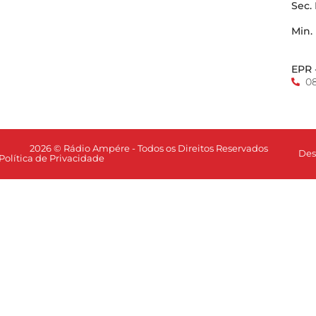
Sec.
Min.
EPR 
0
2026 © Rádio Ampére - Todos os Direitos Reservados
Des
Política de Privacidade