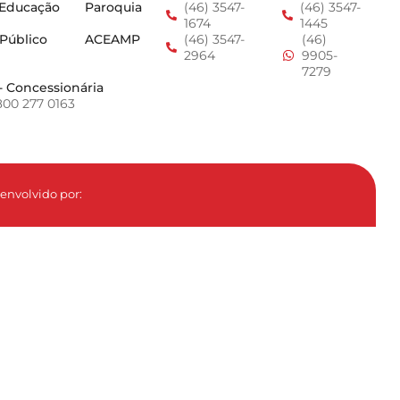
 Educação
Paroquia
(46) 3547-
(46) 3547-
1674
1445
 Público
ACEAMP
(46) 3547-
(46)
2964
9905-
7279
- Concessionária
800 277 0163
envolvido por: