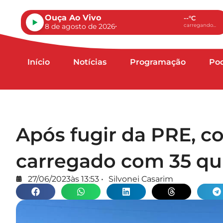
Ouça Ao Vivo
--°C
8 de agosto de 2026
carregando...
Início
Notícias
Programação
Po
Após fugir da PRE, c
carregado com 35 qu
27/06/2023
às
13:53
•
Silvonei Casarim