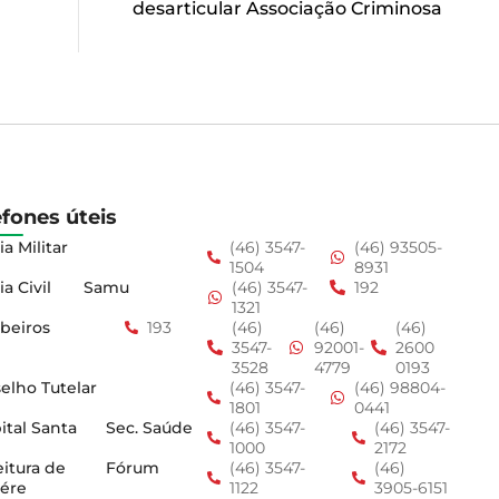
desarticular Associação Criminosa
efones úteis
ia Militar
(46) 3547-
(46) 93505-
1504
8931
ia Civil
Samu
(46) 3547-
192
1321
beiros
193
(46)
(46)
(46)
3547-
92001-
2600
3528
4779
0193
elho Tutelar
(46) 3547-
(46) 98804-
1801
0441
ital Santa
Sec. Saúde
(46) 3547-
(46) 3547-
1000
2172
eitura de
Fórum
(46) 3547-
(46)
ére
1122
3905-6151