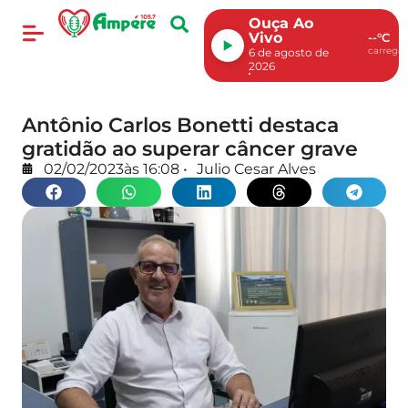
Ouça Ao
Vivo
--°C
carregan
6 de agosto de
2026
Antônio Carlos Bonetti destaca
gratidão ao superar câncer grave
02/02/2023
às
16:08
•
Julio Cesar Alves