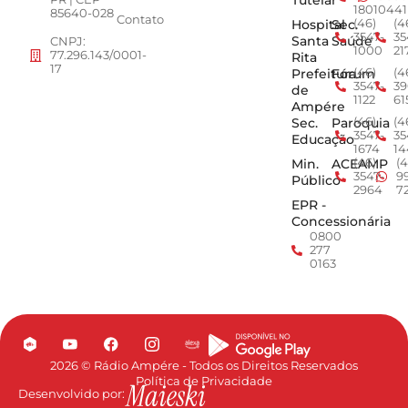
Tutelar
1801
0441
85640-028
Contato
Hospital
Sec.
(46)
(4
3547-
35
Santa
Saúde
CNPJ:
1000
21
77.296.143/0001-
Rita
17
Prefeitura
Fórum
(46)
(4
3547-
39
de
1122
61
Ampére
Sec.
Paroquia
(46)
(4
3547-
35
Educação
1674
14
Min.
ACEAMP
(46)
(4
3547-
9
Público
2964
7
EPR -
Concessionária
0800
277
0163
2026 © Rádio Ampére - Todos os Direitos Reservados
Política de Privacidade
Desenvolvido por: