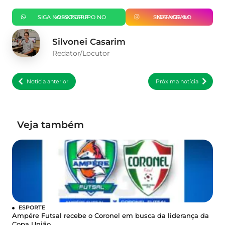
SIGA NOSSO GRUPO NO WHATSAPP
SIGA-NOS NO INSTAGRAM
Silvonei Casarim
Redator/Locutor
Notícia anterior
Próxima notícia
Veja também
ESPORTE
Ampére Futsal recebe o Coronel em busca da liderança da
Copa União