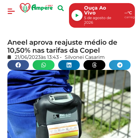
Ouça Ao
Vivo
--°C
carregan
5 de agosto de
2026
Aneel aprova reajuste médio de
10,50% nas tarifas da Copel
21/06/2023
às
13:43
•
Silvonei Casarim