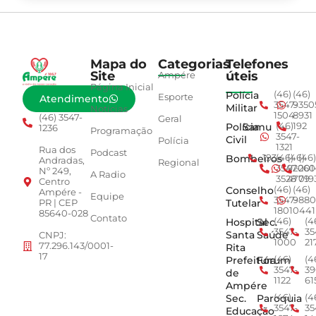
Mapa do
Categorias
Telefones
Site
úteis
Ampére
Página Inicial
Polícia
(46)
(46)
Esporte
Atendimento
3547-
9350
Militar
Notícias
1504
8931
(46) 3547-
Geral
Polícia
Samu
(46)
192
1236
Programação
3547-
Civil
Polícia
1321
Rua dos
Podcast
Bombeiros
193
(46)
(46)
(46)
Andradas,
Regional
3547-
92001
260
Nº 249,
A Radio
3528
4779
019
Centro
Conselho
(46)
(46)
Ampére -
Equipe
3547-
9880
Tutelar
PR | CEP
1801
0441
85640-028
Contato
Hospital
Sec.
(46)
(4
3547-
35
Santa
Saúde
CNPJ:
1000
21
77.296.143/0001-
Rita
17
Prefeitura
Fórum
(46)
(4
3547-
39
de
1122
61
Ampére
Sec.
Paroquia
(46)
(4
3547-
35
Educação