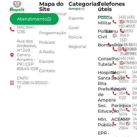
Mapa do
Categorias
Telefones
Site
úteis
Ampére
Página Inicial
Polícia
(46)
(46)
Esporte
Atendimento
3547-
9350
Militar
Notícias
1504
8931
(46) 3547-
Geral
Polícia
Samu
(46)
192
1236
Programação
3547-
Civil
Polícia
1321
Rua dos
Podcast
Bombeiros
193
(46)
(46)
(46)
Andradas,
Regional
3547-
92001
260
Nº 249,
A Radio
3528
4779
019
Centro
Conselho
(46)
(46)
Ampére -
Equipe
3547-
9880
Tutelar
PR | CEP
1801
0441
85640-028
Contato
Hospital
Sec.
(46)
(4
3547-
35
Santa
Saúde
CNPJ:
1000
21
77.296.143/0001-
Rita
17
Prefeitura
Fórum
(46)
(4
3547-
39
de
1122
61
Ampére
Sec.
Paroquia
(46)
(4
3547-
35
Educação
1674
14
Min.
ACEAMP
(46)
(4
3547-
9
Público
2964
7
EPR -