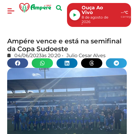
Ouça Ao
Vivo
--°C
carregan
8 de agosto de
2026
Ampére vence e está na semifinal
da Copa Sudoeste
04/06/2023
às
20:20
•
Julio Cesar Alves