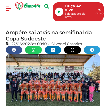
Ouça Ao
Vivo
--°C
carregan
6 de agosto de
2026
Ampére sai atrás na semifinal da
Copa Sudoeste
22/06/2026
às
09:10
•
Silvonei Casarim