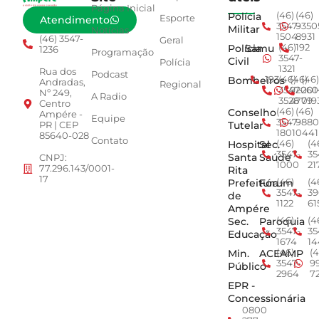
Página Inicial
Polícia
(46)
(46)
Esporte
Atendimento
3547-
9350
Militar
Notícias
1504
8931
(46) 3547-
Geral
Polícia
Samu
(46)
192
1236
Programação
3547-
Civil
Polícia
1321
Rua dos
Podcast
Bombeiros
193
(46)
(46)
(46)
Andradas,
Regional
3547-
92001
260
Nº 249,
A Radio
3528
4779
019
Centro
Conselho
(46)
(46)
Ampére -
Equipe
3547-
9880
Tutelar
PR | CEP
1801
0441
85640-028
Contato
Hospital
Sec.
(46)
(4
3547-
35
Santa
Saúde
CNPJ:
1000
21
77.296.143/0001-
Rita
17
Prefeitura
Fórum
(46)
(4
3547-
39
de
1122
61
Ampére
Sec.
Paroquia
(46)
(4
3547-
35
Educação
1674
14
Min.
ACEAMP
(46)
(4
3547-
9
Público
2964
7
EPR -
Concessionária
0800