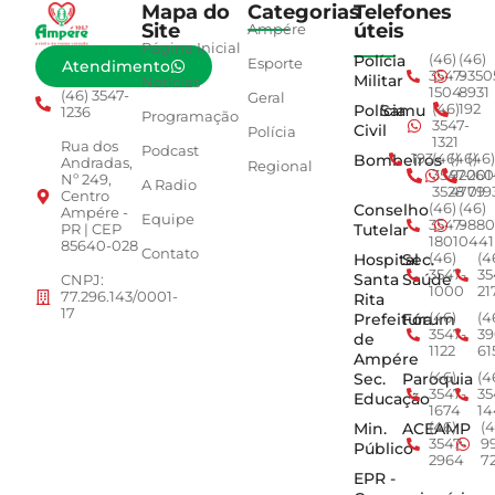
Mapa do
Categorias
Telefones
Site
úteis
Ampére
Página Inicial
Polícia
(46)
(46)
Esporte
Atendimento
3547-
9350
Militar
Notícias
1504
8931
(46) 3547-
Geral
Polícia
Samu
(46)
192
1236
Programação
3547-
Civil
Polícia
1321
Rua dos
Podcast
Bombeiros
193
(46)
(46)
(46)
Andradas,
Regional
3547-
92001
260
Nº 249,
A Radio
3528
4779
019
Centro
Conselho
(46)
(46)
Ampére -
Equipe
3547-
9880
Tutelar
PR | CEP
1801
0441
85640-028
Contato
Hospital
Sec.
(46)
(4
3547-
35
Santa
Saúde
CNPJ:
1000
21
77.296.143/0001-
Rita
17
Prefeitura
Fórum
(46)
(4
3547-
39
de
1122
61
Ampére
Sec.
Paroquia
(46)
(4
3547-
35
Educação
1674
14
Min.
ACEAMP
(46)
(4
3547-
9
Público
2964
7
EPR -