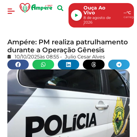
Ouça Ao
Vivo
--°C
carregan
8 de agosto de
2026
Ampére: PM realiza patrulhamento
durante a Operação Gênesis
10/10/2025
às
08:55
•
Julio Cesar Alves