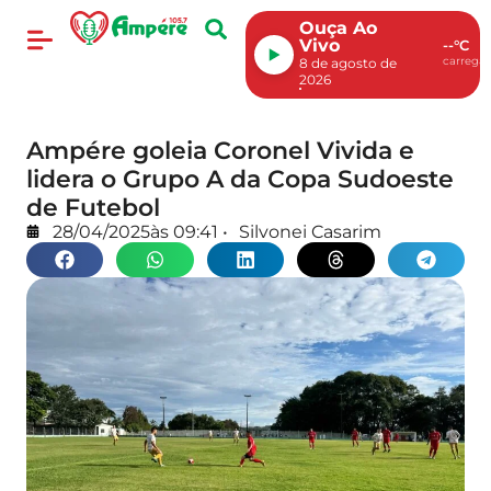
Ouça Ao
Vivo
--°C
carregan
8 de agosto de
2026
Ampére goleia Coronel Vivida e
lidera o Grupo A da Copa Sudoeste
de Futebol
28/04/2025
às
09:41
•
Silvonei Casarim