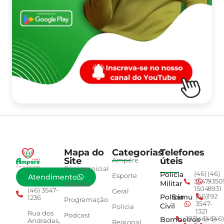
Mapa do
Categorias
Telefones
Site
úteis
Ampére
Página Inicial
Polícia
(46)
(46)
Esporte
Atendimento
3547-
9350
Militar
Notícias
1504
8931
(46) 3547-
Geral
Polícia
Samu
(46)
192
1236
Programação
3547-
Civil
Polícia
1321
Rua dos
Podcast
Bombeiros
193
(46)
(46)
(46)
Andradas,
Regional