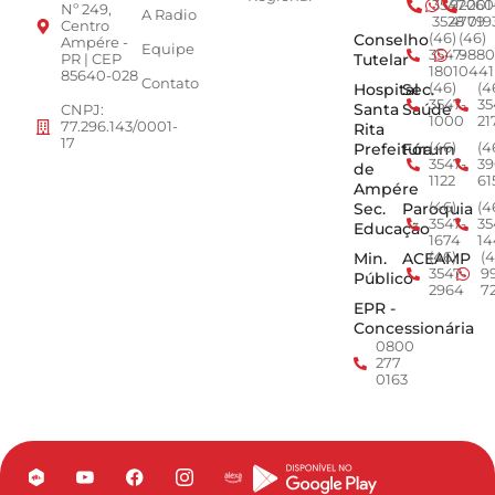
3547-
92001
260
Nº 249,
A Radio
3528
4779
019
Centro
Conselho
(46)
(46)
Ampére -
Equipe
3547-
9880
Tutelar
PR | CEP
1801
0441
85640-028
Contato
Hospital
Sec.
(46)
(4
3547-
35
Santa
Saúde
CNPJ:
1000
21
77.296.143/0001-
Rita
17
Prefeitura
Fórum
(46)
(4
3547-
39
de
1122
61
Ampére
Sec.
Paroquia
(46)
(4
3547-
35
Educação
1674
14
Min.
ACEAMP
(46)
(4
3547-
9
Público
2964
7
EPR -
Concessionária
0800
277
0163