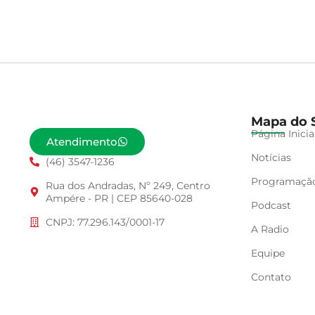
Mapa do S
Página Inicia
Atendimento
Notícias
(46) 3547-1236
Programaçã
Rua dos Andradas, Nº 249, Centro
Ampére - PR | CEP 85640-028
Podcast
CNPJ: 77.296.143/0001-17
A Radio
Equipe
Contato