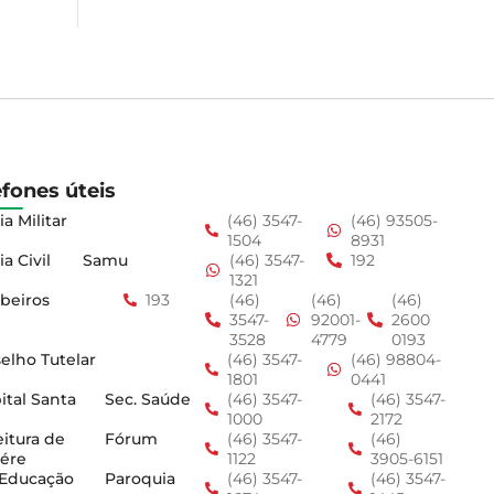
efones úteis
ia Militar
(46) 3547-
(46) 93505-
1504
8931
ia Civil
Samu
(46) 3547-
192
1321
beiros
193
(46)
(46)
(46)
3547-
92001-
2600
3528
4779
0193
elho Tutelar
(46) 3547-
(46) 98804-
1801
0441
ital Santa
Sec. Saúde
(46) 3547-
(46) 3547-
1000
2172
eitura de
Fórum
(46) 3547-
(46)
ére
1122
3905-6151
 Educação
Paroquia
(46) 3547-
(46) 3547-