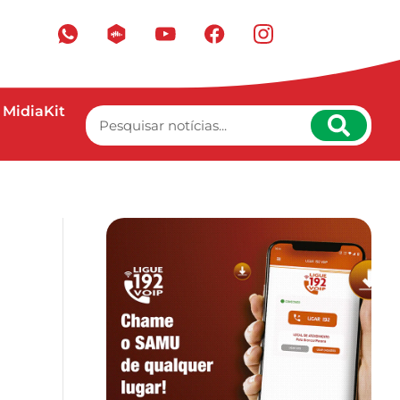
MidiaKit