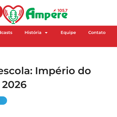
dcasts
História
Equipe
Contato
scola: Império do
m 2026