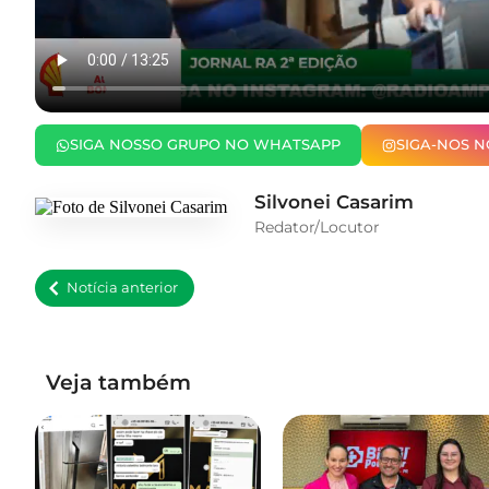
SIGA NOSSO GRUPO NO WHATSAPP
SIGA-NOS 
Silvonei Casarim
Redator/Locutor
Notícia anterior
Veja também