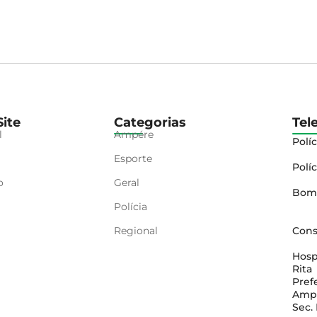
ite
Categorias
Tel
l
Ampére
Políc
Esporte
Políc
o
Geral
Bom
Polícia
Regional
Cons
Hosp
Rita
Pref
Amp
Sec.