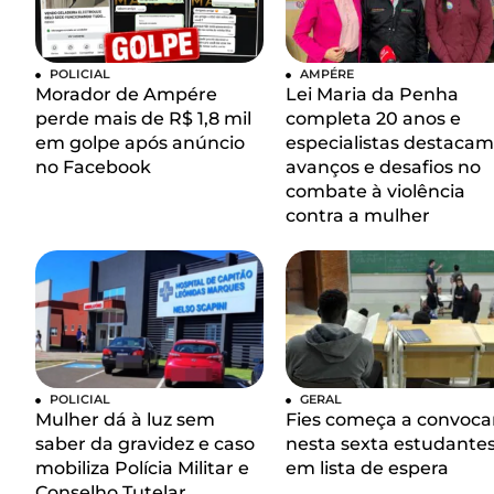
POLICIAL
AMPÉRE
Morador de Ampére
Lei Maria da Penha
perde mais de R$ 1,8 mil
completa 20 anos e
em golpe após anúncio
especialistas destacam
no Facebook
avanços e desafios no
combate à violência
contra a mulher
POLICIAL
GERAL
Mulher dá à luz sem
Fies começa a convoca
saber da gravidez e caso
nesta sexta estudante
mobiliza Polícia Militar e
em lista de espera
Conselho Tutelar