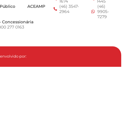
1674
1445
 Público
ACEAMP
(46) 3547-
(46)
2964
9905-
7279
- Concessionária
800 277 0163
envolvido por: