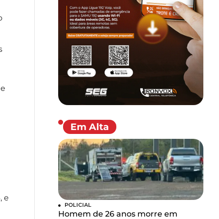
o
s
 e
Em Alta
, e
POLICIAL
Homem de 26 anos morre em