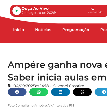
Ouça Ao Vivo
--°C
7 de agosto de 2026
carregando...
Início
Notícias
Programação
Po
Ampére ganha nova e
Saber inicia aulas e
04/09/2025
às
14:18
•
Silvonei Casarim
Foto: Jornalismo Ampére AM/Interativa FM