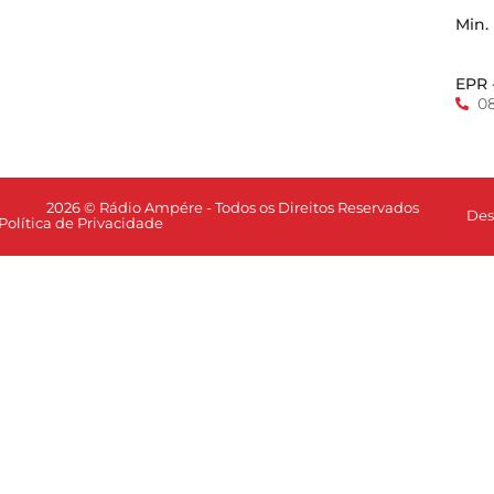
Min.
EPR 
0
2026 © Rádio Ampére - Todos os Direitos Reservados
Des
Política de Privacidade