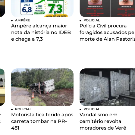
AMPÉRE
POLICIAL
Ampére alcança maior
Polícia Civil procura
nota da história no IDEB
foragidos acusados pe
e chega a 7,3
morte de Alan Pastori
POLICIAL
POLICIAL
r
Motorista fica ferido após
Vandalismo em
s
carreta tombar na PR-
cemitério revolta
481
moradores de Verê