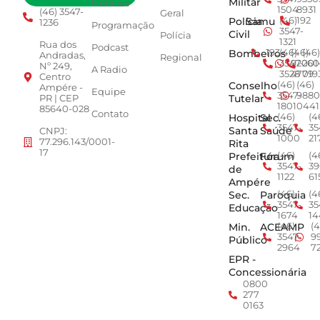
Militar
Notícias
1504
8931
(46) 3547-
Geral
Polícia
Samu
(46)
192
1236
Programação
3547-
Civil
Polícia
1321
Rua dos
Podcast
Bombeiros
193
(46)
(46)
(46)
Andradas,
Regional
3547-
92001
260
Nº 249,
A Radio
3528
4779
019
Centro
Conselho
(46)
(46)
Ampére -
Equipe
3547-
9880
Tutelar
PR | CEP
1801
0441
85640-028
Contato
Hospital
Sec.
(46)
(4
3547-
35
Santa
Saúde
CNPJ:
1000
21
77.296.143/0001-
Rita
17
Prefeitura
Fórum
(46)
(4
3547-
39
de
1122
61
Ampére
Sec.
Paroquia
(46)
(4
3547-
35
Educação
1674
14
Min.
ACEAMP
(46)
(4
3547-
9
Público
2964
7
EPR -
Concessionária
0800
277
0163