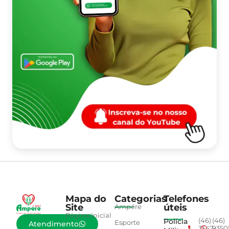
Mapa do
Categorias
Telefones
Site
úteis
Ampére
Página Inicial
Polícia
(46)
(46)
Esporte
Atendimento
3547-
9350