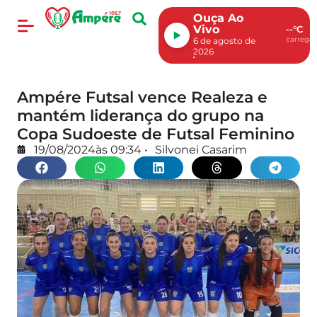
Ouça Ao
Vivo
--°C
carregan
6 de agosto de
2026
Ampére Futsal vence Realeza e
mantém liderança do grupo na
Copa Sudoeste de Futsal Feminino
19/08/2024
às
09:34
•
Silvonei Casarim