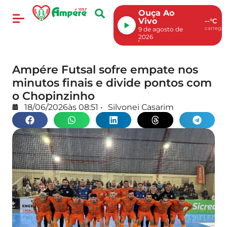
Ouça Ao
Vivo
--°C
carregan
9 de agosto de
2026
Ampére Futsal sofre empate nos
minutos finais e divide pontos com
o Chopinzinho
18/06/2026
às
08:51
•
Silvonei Casarim