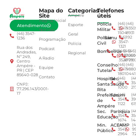
Mapa do
Categorias
Telefones
Site
úteis
Ampére
Página Inicial
Polícia
(46)
(46)
Esporte
Atendimento
3547-
9350
Militar
Notícias
1504
8931
(46) 3547-
Geral
Polícia
Samu
(46)
192
1236
Programação
3547-
Civil
Polícia
1321
Rua dos
Podcast
Bombeiros
193
(46)
(46)
(46)
Andradas,
Regional
3547-
92001
260
Nº 249,
A Radio
3528
4779
019
Centro
Conselho
(46)
(46)
Ampére -
Equipe
3547-
9880
Tutelar
PR | CEP
1801
0441
85640-028
Contato
Hospital
Sec.
(46)
(4
3547-
35
Santa
Saúde
CNPJ:
1000
21
77.296.143/0001-
Rita
17
Prefeitura
Fórum
(46)
(4
3547-
39
de
1122
61
Ampére
Sec.
Paroquia
(46)
(4
3547-
35
Educação
1674
14
Min.
ACEAMP
(46)
(4
3547-
9
Público
2964
7