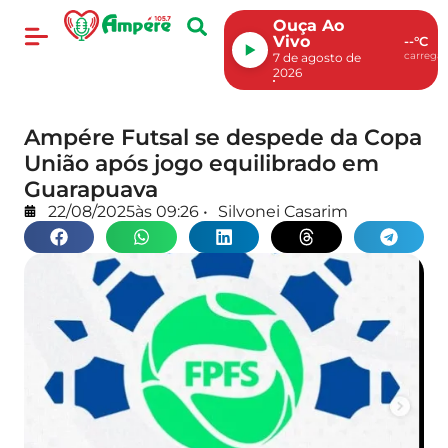
Ouça Ao
Vivo
--°C
carregan
7 de agosto de
2026
Ampére Futsal se despede da Copa
União após jogo equilibrado em
Guarapuava
22/08/2025
às
09:26
•
Silvonei Casarim