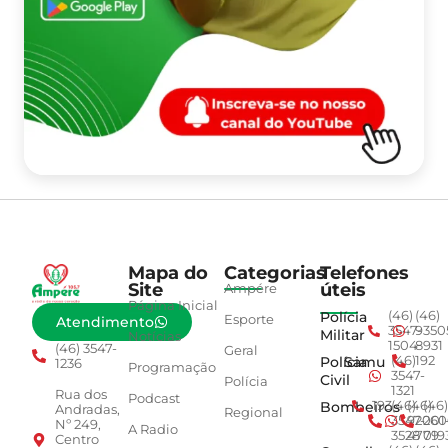
Mapa do
Categorias
Telefones
Site
úteis
Ampére
Página Inicial
Polícia
(46)
(46)
Esporte
Atendimento
3547-
9350
Militar
Notícias
1504
8931
(46) 3547-
Geral
Polícia
Samu
(46)
192
1236
Programação
3547-
Civil
Polícia
1321
Rua dos
Podcast
Bombeiros
193
(46)
(46)
(46)
Andradas,
Regional
3547-
92001
260
Nº 249,
A Radio
3528
4779
019
Centro