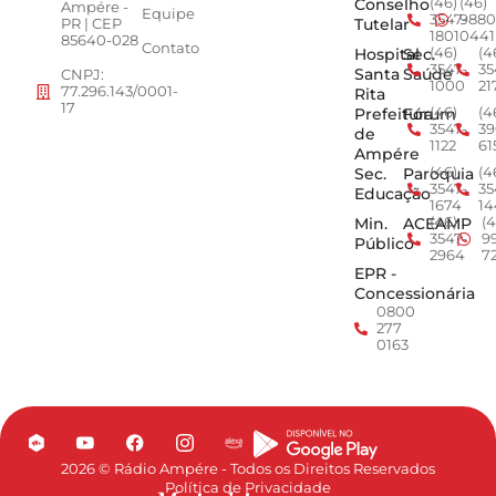
Conselho
(46)
(46)
Ampére -
Equipe
3547-
9880
Tutelar
PR | CEP
1801
0441
85640-028
Contato
Hospital
Sec.
(46)
(4
3547-
35
Santa
Saúde
CNPJ:
1000
21
77.296.143/0001-
Rita
17
Prefeitura
Fórum
(46)
(4
3547-
39
de
1122
61
Ampére
Sec.
Paroquia
(46)
(4
3547-
35
Educação
1674
14
Min.
ACEAMP
(46)
(4
3547-
9
Público
2964
7
EPR -
Concessionária
0800
277
0163
2026 © Rádio Ampére - Todos os Direitos Reservados
Política de Privacidade