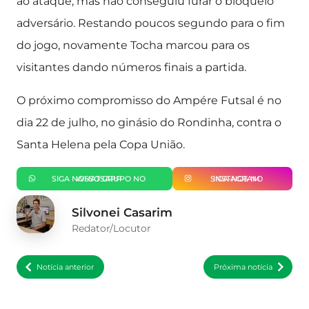
ao ataque, mas não conseguiu furar o bloqueio
adversário. Restando poucos segundo para o fim
do jogo, novamente Tocha marcou para os
visitantes dando números finais a partida.
O próximo compromisso do Ampére Futsal é no
dia 22 de julho, no ginásio do Rondinha, contra o
Santa Helena pela Copa União.
SIGA NOSSO GRUPO NO WHATSAPP
SIGA-NOS NO INSTAGRAM
Silvonei Casarim
Redator/Locutor
Notícia anterior
Próxima notícia