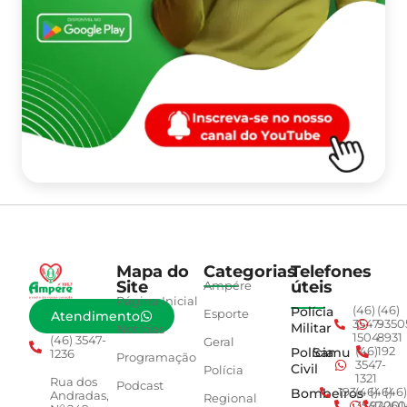
Mapa do
Categorias
Telefones
Site
úteis
Ampére
Página Inicial
Polícia
(46)
(46)
Esporte
Atendimento
3547-
9350
Militar
Notícias
1504
8931
(46) 3547-
Geral
Polícia
Samu
(46)
192
1236
Programação
3547-
Civil
Polícia
1321
Rua dos
Podcast
Bombeiros
193
(46)
(46)
(46)
Andradas,
Regional
3547-
92001
260