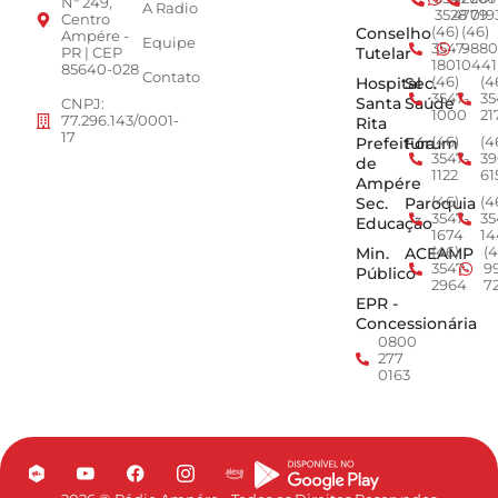
Nº 249,
A Radio
3528
4779
019
Centro
Conselho
(46)
(46)
Ampére -
Equipe
3547-
9880
Tutelar
PR | CEP
1801
0441
85640-028
Contato
Hospital
Sec.
(46)
(4
3547-
35
Santa
Saúde
CNPJ:
1000
21
77.296.143/0001-
Rita
17
Prefeitura
Fórum
(46)
(4
3547-
39
de
1122
61
Ampére
Sec.
Paroquia
(46)
(4
3547-
35
Educação
1674
14
Min.
ACEAMP
(46)
(4
3547-
9
Público
2964
7
EPR -
Concessionária
0800
277
0163