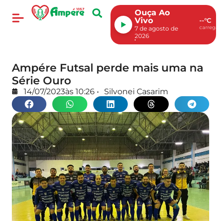
Ouça Ao
Vivo
--°C
carregan
7 de agosto de
2026
Ampére Futsal perde mais uma na
Série Ouro
14/07/2023
às
10:26
•
Silvonei Casarim