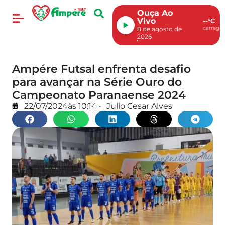
Ouça Ao
Vivo
--°C
carregan
8 de agosto de
2026
Ampére Futsal enfrenta desafio
para avançar na Série Ouro do
Campeonato Paranaense 2024
22/07/2024
às
10:14
•
Julio Cesar Alves