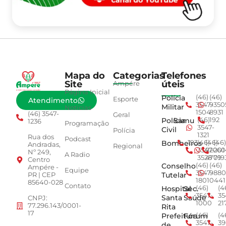
Mapa do
Categorias
Telefones
Site
úteis
Ampére
Página Inicial
Polícia
(46)
(46)
Esporte
Atendimento
3547-
9350
Militar
Notícias
1504
8931
(46) 3547-
Geral
Polícia
Samu
(46)
192
1236
Programação
3547-
Civil
Polícia
1321
Rua dos
Podcast
Bombeiros
193
(46)
(46)
(46)
Andradas,
Regional
3547-
92001
260
Nº 249,
A Radio
3528
4779
019
Centro
Conselho
(46)
(46)
Ampére -
Equipe
3547-
9880
Tutelar
PR | CEP
1801
0441
85640-028
Contato
Hospital
Sec.
(46)
(4
3547-
35
Santa
Saúde
CNPJ:
1000
21
77.296.143/0001-
Rita
17
Prefeitura
Fórum
(46)
(4
3547-
39
de