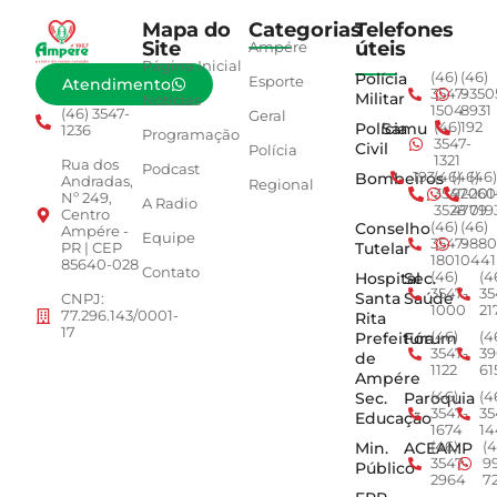
Mapa do
Categorias
Telefones
Site
úteis
Ampére
Página Inicial
Polícia
(46)
(46)
Esporte
Atendimento
3547-
9350
Militar
Notícias
1504
8931
(46) 3547-
Geral
Polícia
Samu
(46)
192
1236
Programação
3547-
Civil
Polícia
1321
Rua dos
Podcast
Bombeiros
193
(46)
(46)
(46)
Andradas,
Regional
3547-
92001
260
Nº 249,
A Radio
3528
4779
019
Centro
Conselho
(46)
(46)
Ampére -
Equipe
3547-
9880
Tutelar
PR | CEP
1801
0441
85640-028
Contato
Hospital
Sec.
(46)
(4
3547-
35
Santa
Saúde
CNPJ:
1000
21
77.296.143/0001-
Rita
17
Prefeitura
Fórum
(46)
(4
3547-
39
de
1122
61
Ampére
Sec.
Paroquia
(46)
(4
3547-
35
Educação
1674
14
Min.
ACEAMP
(46)
(4
3547-
9
Público
2964
7