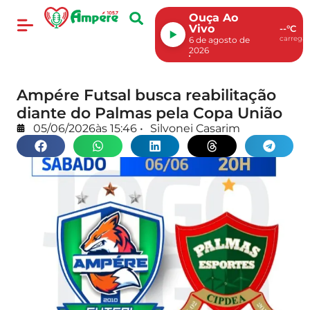
Ouça Ao
Vivo
--°C
carregan
6 de agosto de
2026
Ampére Futsal busca reabilitação
diante do Palmas pela Copa União
05/06/2026
às
15:46
•
Silvonei Casarim