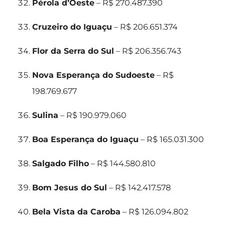
Pérola d’Oeste
– R$ 270.487.390
Cruzeiro do Iguaçu
– R$ 206.651.374
Flor da Serra do Sul
– R$ 206.356.743
Nova Esperança do Sudoeste
– R$
198.769.677
Sulina
– R$ 190.979.060
Boa Esperança do Iguaçu
– R$ 165.031.300
Salgado Filho
– R$ 144.580.810
Bom Jesus do Sul
– R$ 142.417.578
Bela Vista da Caroba
– R$ 126.094.802