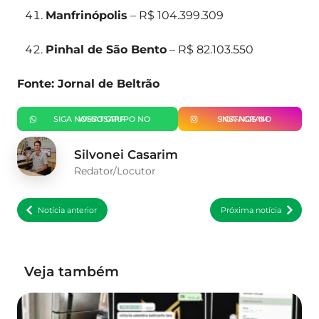
Manfrinópolis
– R$ 104.399.309
Pinhal de São Bento
– R$ 82.103.550
Fonte: Jornal de Beltrão
SIGA NOSSO GRUPO NO WHATSAPP
SIGA-NOS NO INSTAGRAM
Silvonei Casarim
Redator/Locutor
Notícia anterior
Próxima notícia
Veja também