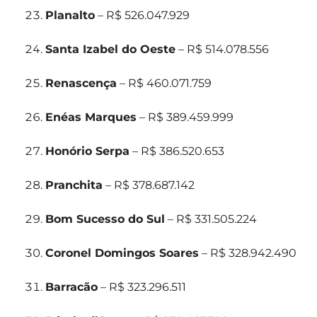
Planalto
– R$ 526.047.929
Santa Izabel do Oeste
– R$ 514.078.556
Renascença
– R$ 460.071.759
Enéas Marques
– R$ 389.459.999
Honório Serpa
– R$ 386.520.653
Pranchita
– R$ 378.687.142
Bom Sucesso do Sul
– R$ 331.505.224
Coronel Domingos Soares
– R$ 328.942.490
Barracão
– R$ 323.296.511