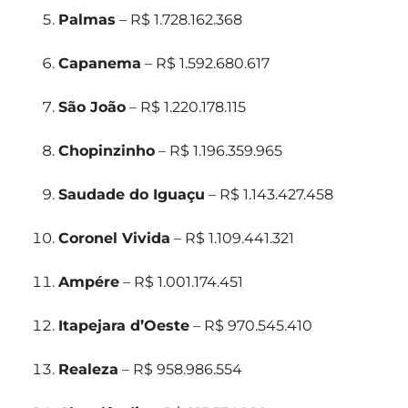
Palmas
– R$ 1.728.162.368
Capanema
– R$ 1.592.680.617
São João
– R$ 1.220.178.115
Chopinzinho
– R$ 1.196.359.965
Saudade do Iguaçu
– R$ 1.143.427.458
Coronel Vivida
– R$ 1.109.441.321
Ampére
– R$ 1.001.174.451
Itapejara d’Oeste
– R$ 970.545.410
Realeza
– R$ 958.986.554