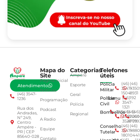
Mapa do
Categorias
Telefones
Site
úteis
Ampére
Página Inicial
Polícia
(46)
(46)
Esporte
Atendimento
3547-
9350
Militar
Notícias
1504
8931
(46) 3547-
Geral
Polícia
Samu
(46)
192
1236
Programação
3547-
Civil
Polícia
1321
Rua dos
Podcast
Bombeiros
193
(46)
(46)
(46)
Andradas,
Regional
3547-
92001
260
Nº 249,
A Radio
3528
4779
019
Centro
Conselho
(46)
(46)
Ampére -
Equipe
3547-
9880
Tutelar
PR | CEP
1801
0441
85640-028
Contato
(46)
(4