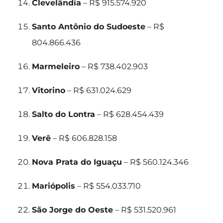
Clevelândia
– R$ 915.574.920
Santo Antônio do Sudoeste
– R$
804.866.436
Marmeleiro
– R$ 738.402.903
Vitorino
– R$ 631.024.629
Salto do Lontra
– R$ 628.454.439
Verê
– R$ 606.828.158
Nova Prata do Iguaçu
– R$ 560.124.346
Mariópolis
– R$ 554.033.710
São Jorge do Oeste
– R$ 531.520.961