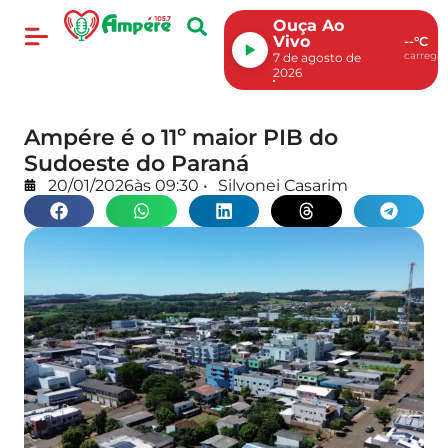
Ouça Ao
Vivo
--°C
carregan
7 de agosto de
2026
Ampére é o 11º maior PIB do
Sudoeste do Paraná
20/01/2026
às
09:30
•
Silvonei Casarim