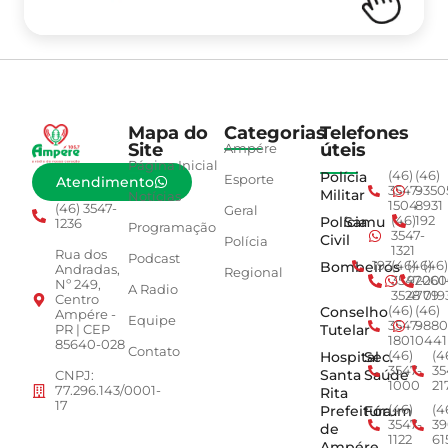
Mapa do
Categorias
Telefones
Site
úteis
Ampére
Página Inicial
Polícia
(46)
(46)
Esporte
Atendimento
3547-
9350
Militar
Notícias
1504
8931
(46) 3547-
Geral
Polícia
Samu
(46)
192
1236
Programação
3547-
Civil
Polícia
1321
Rua dos
Podcast
Bombeiros
193
(46)
(46)
(46)
Andradas,
Regional
3547-
92001
260
Nº 249,
A Radio
3528
4779
019
Centro
Conselho
(46)
(46)
Ampére -
Equipe
3547-
9880
Tutelar
PR | CEP
1801
0441
85640-028
Contato
Hospital
Sec.
(46)
(4
3547-
35
Santa
Saúde
CNPJ:
1000
21
77.296.143/0001-
Rita
17
Prefeitura
Fórum
(46)
(4
3547-
39
de
1122
61
Ampére