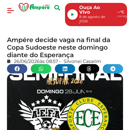
Ouça Ao
Vivo
--°C
carregan
8 de agosto de
2026
Ampére decide vaga na final da
Copa Sudoeste neste domingo
diante do Esperança
26/06/2026
às
08:57
•
Silvonei Casarim