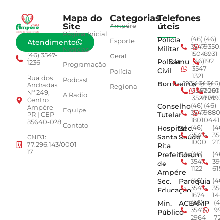
Mapa do
Categorias
Telefones
Site
úteis
Ampére
Página Inicial
Polícia
(46)
(46)
Esporte
Atendimento
3547-
9350
Militar
Notícias
1504
8931
(46) 3547-
Geral
Polícia
Samu
(46)
192
1236
Programação
3547-
Civil
Polícia
1321
Rua dos
Podcast
Bombeiros
193
(46)
(46)
(46)
Andradas,
Regional
3547-
92001
260
Nº 249,
A Radio
3528
4779
019
Centro
Conselho
(46)
(46)
Ampére -
Equipe
3547-
9880
Tutelar
PR | CEP
1801
0441
85640-028
Contato
Hospital
Sec.
(46)
(4
3547-
35
Santa
Saúde
CNPJ:
1000
21
77.296.143/0001-
Rita
17
Prefeitura
Fórum
(46)
(4
3547-
39
de
1122
61
Ampére
Sec.
Paroquia
(46)
(4
3547-
35
Educação
1674
14
Min.
ACEAMP
(46)
(4
3547-
9
Público
2964
7