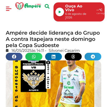
Ouça Ao
Vivo
--°C
carregan
6 de agosto de
2026
Ampére decide liderança do Grupo
A contra Itapejara neste domingo
pela Copa Sudoeste
16/05/2025
às
14:11
•
Silvonei Casarim