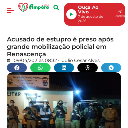
Ouça Ao
Vivo
--°C
carregan
7 de agosto de
2026
Acusado de estupro é preso após
grande mobilização policial em
Renascença
09/04/2021
às
08:32
•
Julio Cesar Alves