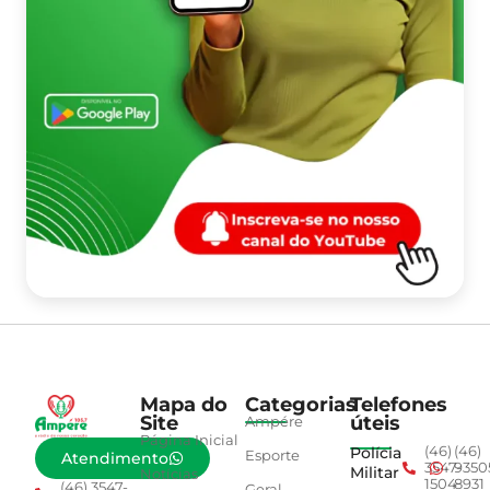
Mapa do
Categorias
Telefones
Site
úteis
Ampére
Página Inicial
Polícia
(46)
(46)
Esporte
Atendimento
3547-
9350
Militar
Notícias
1504
8931
(46) 3547-
Geral