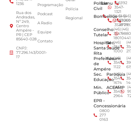
Polícia
Samu
(46)
192
1236
Programação
3547-
Civil
Polícia
1321
Rua dos
Podcast
Bombeiros
193
(46)
(46)
(46)
Andradas,
Regional
3547-
92001
260
Nº 249,
A Radio
3528
4779
019
Centro
Conselho
(46)
(46)
Ampére -
Equipe
3547-
9880
Tutelar
PR | CEP
1801
0441
85640-028
Contato
Hospital
Sec.
(46)
(4
3547-
35
Santa
Saúde
CNPJ:
1000
21
77.296.143/0001-
Rita
17
Prefeitura
Fórum
(46)
(4
3547-
39
de
1122
61
Ampére
Sec.
Paroquia
(46)
(4
3547-
35
Educação
1674
14
Min.
ACEAMP
(46)
(4
3547-
9
Público
2964
7
EPR -
Concessionária
0800
277
0163