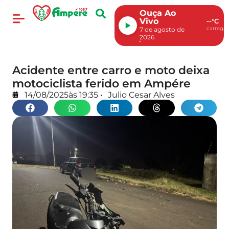
Ouça Ao
Vivo
--°C
carregan
7 de agosto de
2026
Acidente entre carro e moto deixa
motociclista ferido em Ampére
14/08/2025
às
19:35
•
Julio Cesar Alves