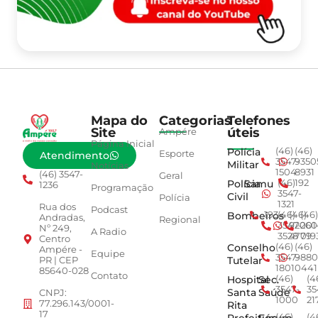
Mapa do
Categorias
Telefones
Site
úteis
Ampére
Página Inicial
Polícia
(46)
(46)
Esporte
Atendimento
3547-
9350
Militar
Notícias
1504
8931
(46) 3547-
Geral
Polícia
Samu
(46)
192
1236
Programação
3547-
Civil
Polícia
1321
Rua dos
Podcast
Bombeiros
193
(46)
(46)
(46)
Andradas,
Regional
3547-
92001
260
Nº 249,
A Radio
3528
4779
019
Centro
Conselho
(46)
(46)
Ampére -
Equipe
3547-
9880
Tutelar
PR | CEP
1801
0441
85640-028
Contato
Hospital
Sec.
(46)
(4
3547-
35
Santa
Saúde
CNPJ:
1000
21
77.296.143/0001-
Rita
17
(46)
(4