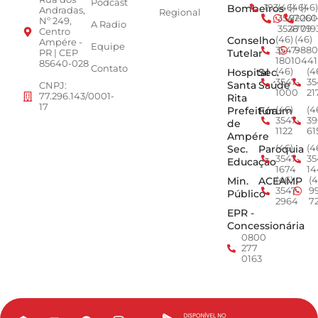
Podcast
Bombeiros
193
(46)
(46)
(46)
Andradas,
Regional
3547-
92001
260
Nº 249,
A Radio
3528
4779
019
Centro
Conselho
(46)
(46)
Ampére -
Equipe
3547-
9880
Tutelar
PR | CEP
1801
0441
85640-028
Contato
Hospital
Sec.
(46)
(4
3547-
35
Santa
Saúde
CNPJ:
1000
21
77.296.143/0001-
Rita
17
Prefeitura
Fórum
(46)
(4
3547-
39
de
1122
61
Ampére
Sec.
Paroquia
(46)
(4
3547-
35
Educação
1674
14
Min.
ACEAMP
(46)
(4
3547-
9
Público
2964
7
EPR -
Concessionária
0800
277
0163