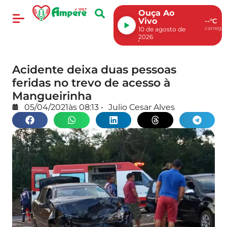
Ouça Ao
Vivo
--°C
carregan
10 de agosto de
2026
Acidente deixa duas pessoas
feridas no trevo de acesso à
Mangueirinha
05/04/2021
às
08:13
•
Julio Cesar Alves