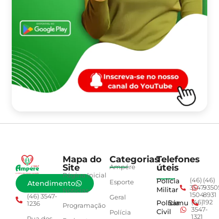
Mapa do
Categorias
Telefones
Site
úteis
Ampére
Página Inicial
Polícia
(46)
(46)
Esporte
Atendimento
3547-
9350
Militar
Notícias
1504
8931
(46) 3547-
Geral
Polícia
Samu
(46)
192
1236
Programação
3547-
Civil
Polícia
1321
Rua dos