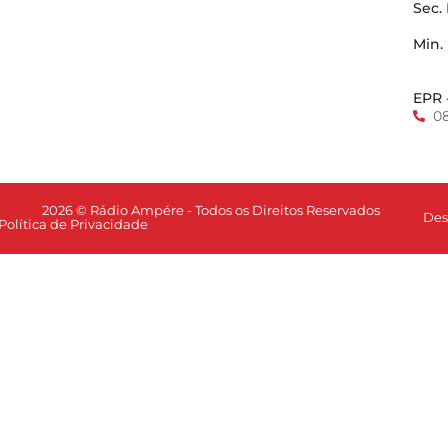
Sec.
Min.
EPR 
0
2026 © Rádio Ampére - Todos os Direitos Reservados
Des
Política de Privacidade