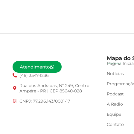
Mapa do S
Página Inicia
Atendimento
Notícias
(46) 3547-1236
Programaçã
Rua dos Andradas, Nº 249, Centro
Ampére - PR | CEP 85640-028
Podcast
CNPJ: 77.296.143/0001-17
A Radio
Equipe
Contato