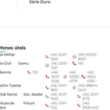
Série Ouro
efones úteis
ia Militar
(46) 3547-
(46) 93505-
1504
8931
ia Civil
Samu
(46) 3547-
192
1321
beiros
193
(46)
(46)
(46)
3547-
92001-
2600
3528
4779
0193
elho Tutelar
(46) 3547-
(46) 98804-
1801
0441
ital Santa
Sec. Saúde
(46) 3547-
(46) 3547-
1000
2172
eitura de
Fórum
(46) 3547-
(46)
ére
1122
3905-6151