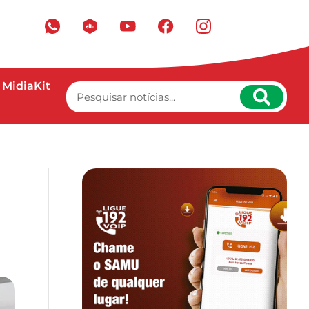
MidiaKit