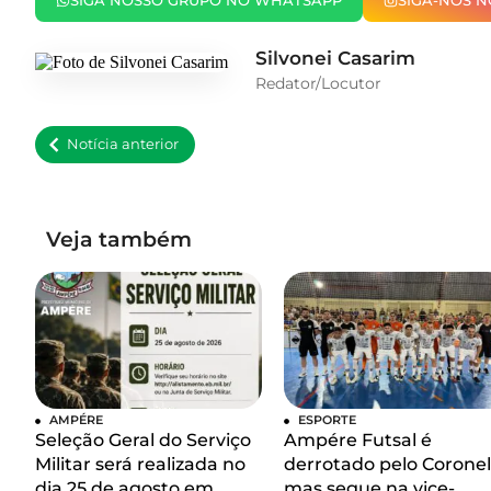
SIGA NOSSO GRUPO NO WHATSAPP
SIGA-NOS 
Silvonei Casarim
Redator/Locutor
Notícia anterior
Veja também
AMPÉRE
ESPORTE
Seleção Geral do Serviço
Ampére Futsal é
Militar será realizada no
derrotado pelo Coronel
dia 25 de agosto em
mas segue na vice-