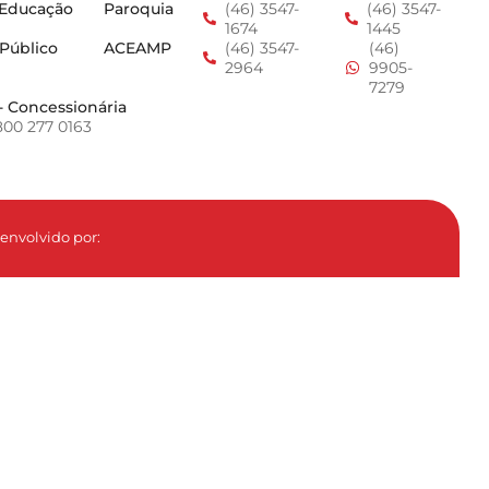
 Educação
Paroquia
(46) 3547-
(46) 3547-
1674
1445
 Público
ACEAMP
(46) 3547-
(46)
2964
9905-
7279
- Concessionária
800 277 0163
envolvido por: