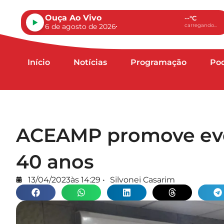
Ouça Ao Vivo
--°C
6 de agosto de 2026
carregando...
Início
Notícias
Programação
Po
ACEAMP promove ev
40 anos
13/04/2023
às
14:29
•
Silvonei Casarim