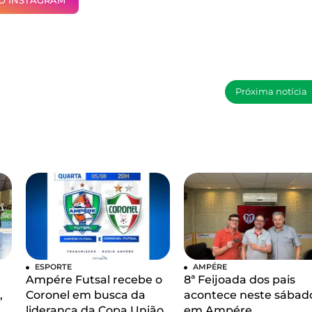
NO INSTAGRAM
Próxima notícia
ESPORTE
AMPÉRE
Ampére Futsal recebe o
8ª Feijoada dos pais
,
Coronel em busca da
acontece neste sábad
liderança da Copa União
em Ampére