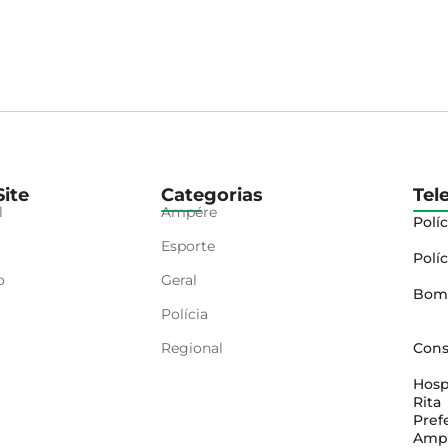
ite
Categorias
Tel
l
Ampére
Políc
Esporte
Políc
o
Geral
Bom
Polícia
Regional
Cons
Hosp
Rita
Pref
Amp