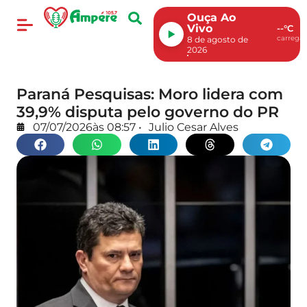
Ouça Ao
Vivo
--°C
carregan
8 de agosto de
2026
Paraná Pesquisas: Moro lidera com
39,9% disputa pelo governo do PR
07/07/2026
às
08:57
•
Julio Cesar Alves