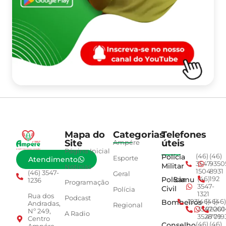
Mapa do
Categorias
Telefones
Site
úteis
Ampére
Página Inicial
Polícia
(46)
(46)
Esporte
Atendimento
3547-
9350
Militar
Notícias
1504
8931
(46) 3547-
Geral
Polícia
Samu
(46)
192
1236
Programação
3547-
Civil
Polícia
1321
Rua dos
Podcast
Bombeiros
193
(46)
(46)
(46)
Andradas,
Regional
3547-
92001
260
Nº 249,
A Radio
3528
4779
019
Centro
Conselho
(46)
(46)