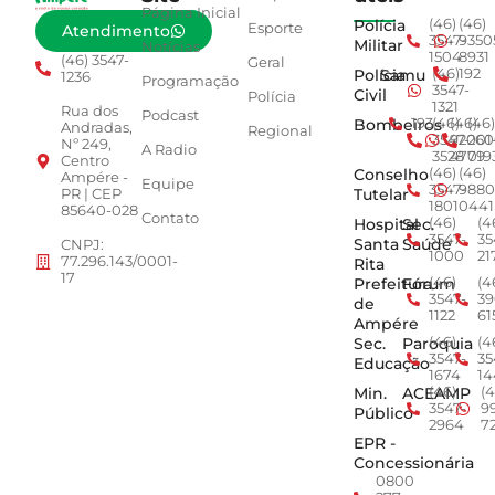
Página Inicial
Polícia
(46)
(46)
Esporte
Atendimento
3547-
9350
Militar
Notícias
1504
8931
(46) 3547-
Geral
Polícia
Samu
(46)
192
1236
Programação
3547-
Civil
Polícia
1321
Rua dos
Podcast
Bombeiros
193
(46)
(46)
(46)
Andradas,
Regional
3547-
92001
260
Nº 249,
A Radio
3528
4779
019
Centro
Conselho
(46)
(46)
Ampére -
Equipe
3547-
9880
Tutelar
PR | CEP
1801
0441
85640-028
Contato
Hospital
Sec.
(46)
(4
3547-
35
Santa
Saúde
CNPJ:
1000
21
77.296.143/0001-
Rita
17
Prefeitura
Fórum
(46)
(4
3547-
39
de
1122
61
Ampére
Sec.
Paroquia
(46)
(4
3547-
35
Educação
1674
14
Min.
ACEAMP
(46)
(4
3547-
9
Público
2964
7
EPR -
Concessionária
0800