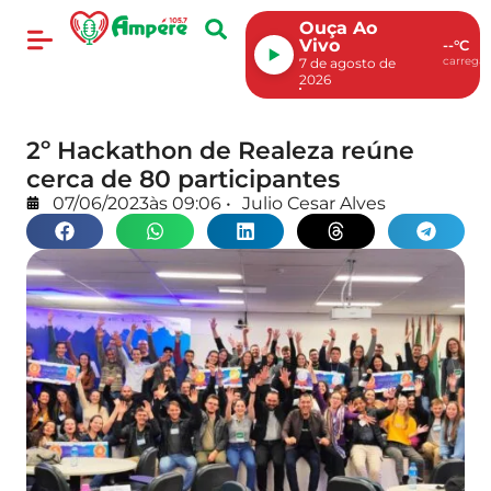
Ouça Ao
Vivo
--°C
carregan
7 de agosto de
2026
2º Hackathon de Realeza reúne
cerca de 80 participantes
07/06/2023
às
09:06
•
Julio Cesar Alves