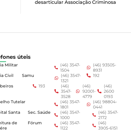
desarticular Associação Criminosa
efones úteis
ia Militar
(46) 3547-
(46) 93505-
1504
8931
ia Civil
Samu
(46) 3547-
192
1321
beiros
193
(46)
(46)
(46)
3547-
92001-
2600
3528
4779
0193
elho Tutelar
(46) 3547-
(46) 98804-
1801
0441
ital Santa
Sec. Saúde
(46) 3547-
(46) 3547-
1000
2172
eitura de
Fórum
(46) 3547-
(46)
ére
1122
3905-6151