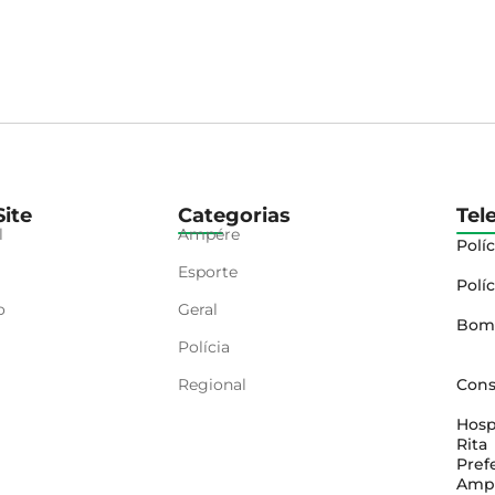
ite
Categorias
Tel
l
Ampére
Políc
Esporte
Políc
o
Geral
Bom
Polícia
Regional
Cons
Hosp
Rita
Pref
Amp