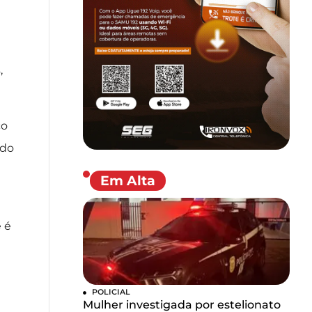
,
co
 do
Em Alta
 é
POLICIAL
Mulher investigada por estelionato