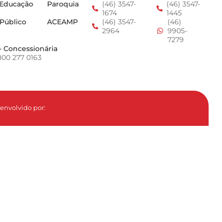
 Educação
Paroquia
(46) 3547-
(46) 3547-
1674
1445
 Público
ACEAMP
(46) 3547-
(46)
2964
9905-
7279
- Concessionária
800 277 0163
envolvido por: