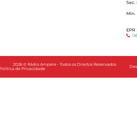
Sec.
Min.
EPR 
0
2026 © Rádio Ampére - Todos os Direitos Reservados
Des
Política de Privacidade