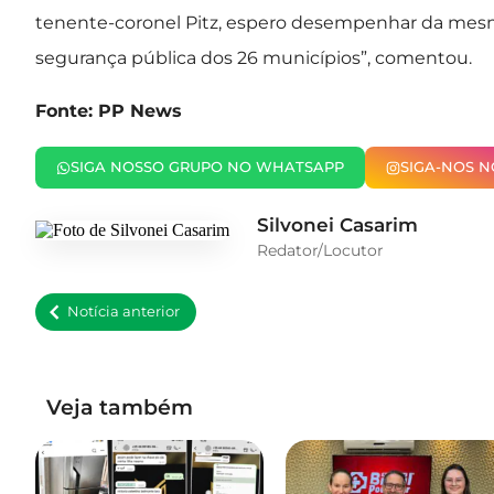
tenente-coronel Pitz, espero desempenhar da mesm
segurança pública dos 26 municípios”, comentou.
Fonte: PP News
SIGA NOSSO GRUPO NO WHATSAPP
SIGA-NOS 
Silvonei Casarim
Redator/Locutor
Notícia anterior
Veja também