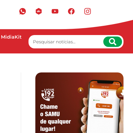
MidiaKit