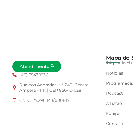
Mapa do S
Página Inicia
Atendimento
Notícias
(46) 3547-1236
Programaçã
Rua dos Andradas, Nº 249, Centro
Ampére - PR | CEP 85640-028
Podcast
CNPJ: 77.296.143/0001-17
A Radio
Equipe
Contato