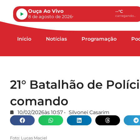
Ouça Ao Vivo
--°C
8 de agosto de 2026
carregando...
Início
Notícias
Programação
Po
21° Batalhão de Políci
comando
10/02/2026
às
10:57
•
Silvonei Casarim
Foto: Lucas Maciel